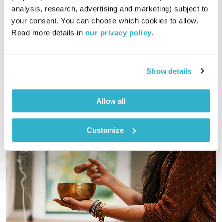
00:57:12
10.01.19
analysis, research, advertising and marketing) subject to 
your consent. You can choose which cookies to allow. 
אסי זיגדון מארח את חני דינור ורוני סומק, לשעה מלאת השראה על
Read more details in 
our privacy policy
.
מילים ומנגינות לרגל צאת אלבומה החדש של חני, "שבטיא", המאגד
12 שירי משוררים שהלחינה
אודיו
Show details
Allow all
Customize