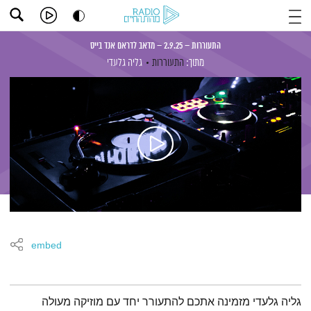
התעוררות – 2.9.25 – מדאב לדראם אנד בייס
מתוך:
התעוררות
גליה גלעדי
embed
תמצית הפודקאסט
גליה גלעדי מזמינה אתכם להתעורר יחד עם מוזיקה מעולה