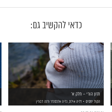
כדאי להקשיב גם:
חזון הורי – חלק א'
הקול יחסים
דליה אילת,
גליה אלכסנדר
ודנה דבורין