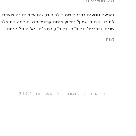
01:58:25
05.12.21
והפעם נוסעים ברכבת שמובילה לים, שם אלפונסינה צועדת
לתוכו. וניסים אמון? יחלוק איתנו קרטיב תה וחוכמה בת אלפי
שנים. ודברים? גם כ״ה, גם כ״ו, גם כ״ז. ואלוהים? איתנו.
ויופי. טפו עלינו
אודיו
דף הבית
התעוררות
התעוררות – 2.1.22