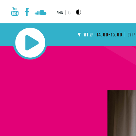
|
עב
ENG
ות
14:00-15:00
שידור חי