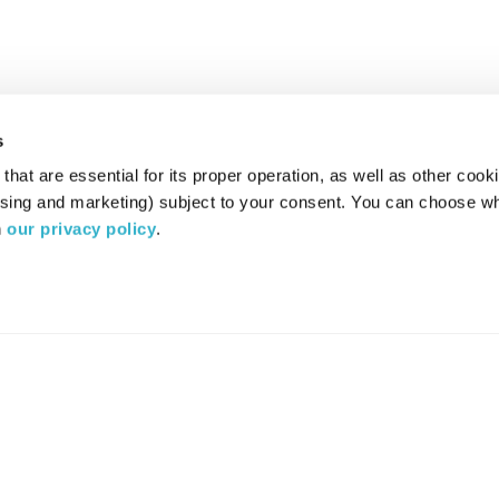
s
hat are essential for its proper operation, as well as other cooki
ising and marketing) subject to your consent. You can choose wh
 
our privacy policy
.
רדיו מהות החיים משדר ב:
ערוץ 87
YES
סלקום
TV
TUNE IN