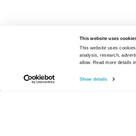
This website uses cookie
This website uses cookies t
analysis, research, advert
allow. Read more details in
Show details