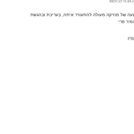
0057:25
11.04.
עה של מוזיקה מעולה להתעורר איתה, בעריכת ובהגשת
מיר פרי
דיו