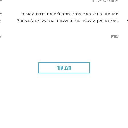
19
00:25:36
17.01.21
מהו חזון הורי? האם אנחנו מתחילים את דרכנו ההורית
ש
ביצירתו ואיך להעביר ערכים ולעודד את הילדים לצמיחה?
א
אודיו
או
הצג עוד