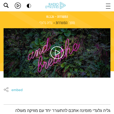
התעוררות – 18.3.26
מתוך:
התעוררות
גליה גלעדי
embed
תמצית הפודקאסט
גליה גלעדי מזמינה אתכם להתעורר יחד עם מוזיקה מעולה