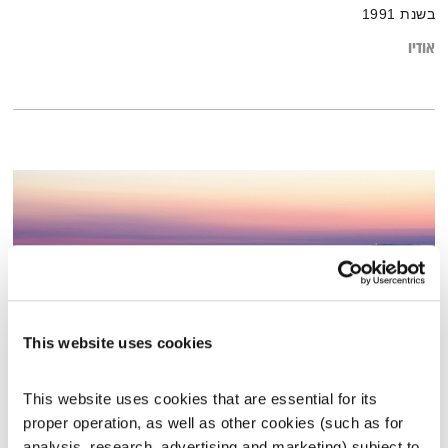
בשנת 1991
אודיו
This website uses cookies
This website uses cookies that are essential for its 
מחזירה אור – 28.11.24
proper operation, as well as other cookies (such as for 
מחזירה אור
אליוט
analysis, research, advertising and marketing) subject to 