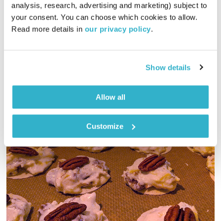
analysis, research, advertising and marketing) subject to 
00:59:55
25.12.24
your consent. You can choose which cookies to allow. 
Read more details in 
our privacy policy
.
הפעם, האפיפיור מפסיד לתפוח והידידות מפסידה לניו-יורק. ושיר
השירים? ח׳. ומוסיקה? מוזגת. יופי. שבת שלום. טפו עלינו
אודיו
Show details
Allow all
Customize