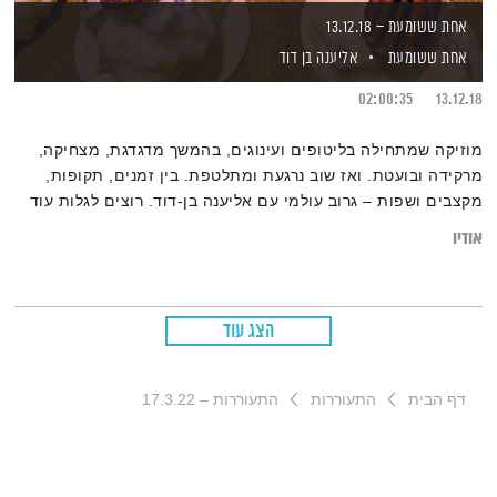
אחת ששומעת – 13.12.18
אחת ששומעת
אליענה בן דוד
02:00:35
13.12.18
מוזיקה שמתחילה בליטופים ועינוגים, בהמשך מדגדגת, מצחיקה,
מרקידה ובועטת. ואז שוב נרגעת ומתלטפת. בין זמנים, תקופות,
מקצבים ושפות – גרוב עולמי עם אליענה בן-דוד. רוצים לגלות עוד
על המוזיקה? רשימות השידור המלאות, נמצאות
אודיו
בבלוג של אחת ששומעת
.
הצג עוד
דף הבית
התעוררות
התעוררות – 17.3.22