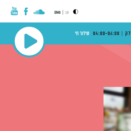
|
עב
ENG
לק
04:00-06:00
שידור חי