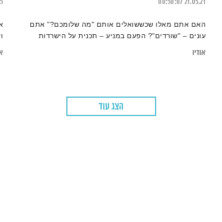
15
00:50:07
21.05.21
האם אתם מאלו שכששואלים אותם "מה שלומכם?" אתם
א
עונים – "שורדים"? הפעם במניע – תכנית על הישרדות
ו
אודיו
או
הצג עוד