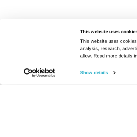
This website uses cookie
This website uses cookies t
analysis, research, advert
allow. Read more details in
Show details