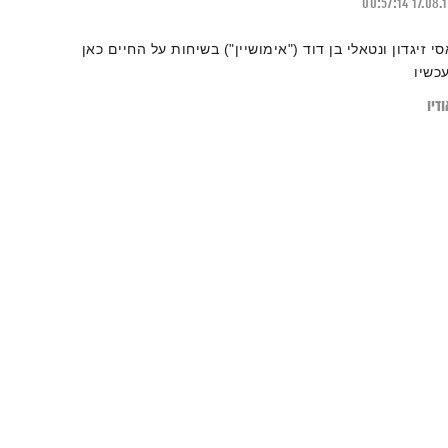
00:57:14
17.08.
סי זיגדון ונטאלי בן דוד ("אימושיין") בשיחות על החיים כאן
עכשיו
דיו