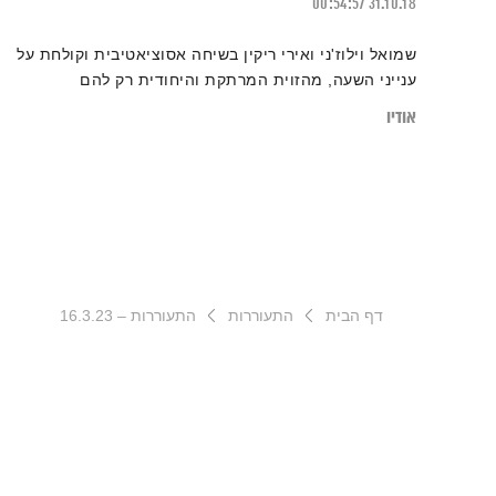
00:54:57
31.10.18
שמואל וילוז'ני ואירי ריקין בשיחה אסוציאטיבית וקולחת על
ענייני השעה, מהזוית המרתקת והיחודית רק להם
אודיו
דף הבית
התעוררות
התעוררות – 16.3.23