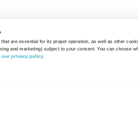
s
hat are essential for its proper operation, as well as other cooki
ising and marketing) subject to your consent. You can choose wh
 
our privacy policy
.
רדיו מהות החיים משדר ב:
ערוץ 87
YES
סלקום
TV
TUNE IN