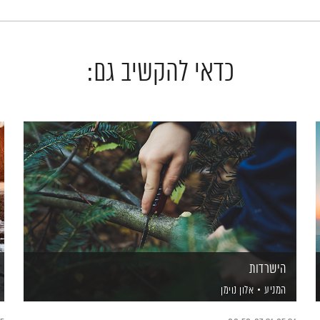
כדאי להקשיב גם:
הישרדות
המניע
אלון נוימן