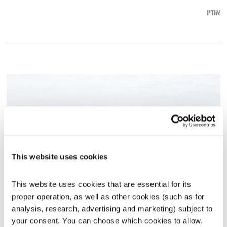
אודיו
This website uses cookies
This website uses cookies that are essential for its 
עולם קטן – 13.8.24
proper operation, as well as other cookies (such as for 
עולם קטן
אורי בנקהלטר
analysis, research, advertising and marketing) subject to 
your consent. You can choose which cookies to allow. 
01:56:24
13.08.24