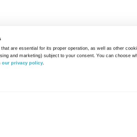
s
hat are essential for its proper operation, as well as other cooki
ising and marketing) subject to your consent. You can choose wh
 
our privacy policy
.
רדיו מהות החיים משדר ב:
ערוץ 87
YES
סלקום
TV
TUNE IN