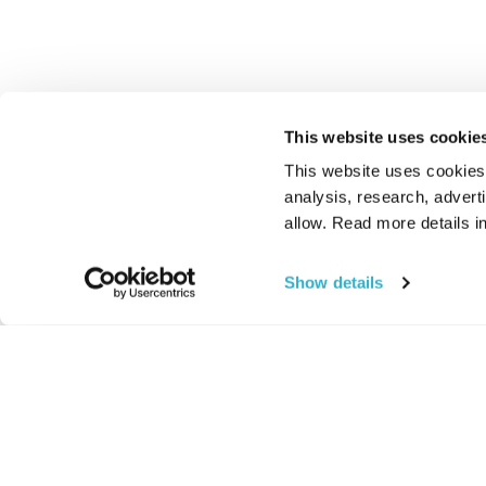
This website uses cookie
This website uses cookies t
analysis, research, advert
allow. Read more details in
Show details