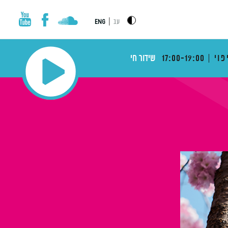
|
עב
ENG
פוי
17:00-19:00
שידור חי