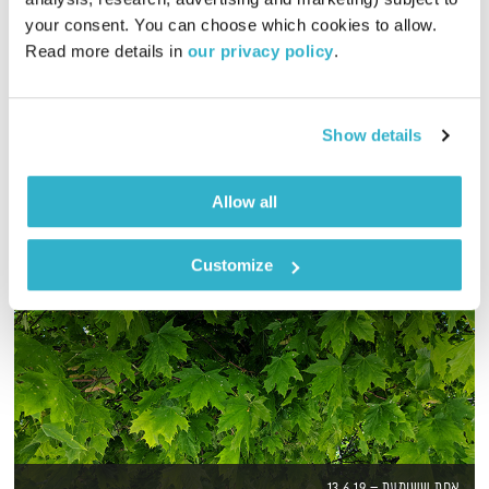
01:58:54
18.02.20
your consent. You can choose which cookies to allow. 
Read more details in 
our privacy policy
.
מסע מוזיקלי יומי עם אורי בנקהלטר
אודיו
Show details
Allow all
Customize
אחת ששומעת – 13.6.19