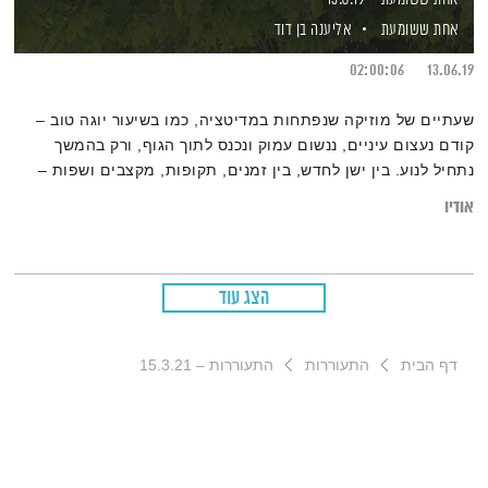
אחת ששומעת
אליענה בן דוד
02:00:06
13.06.19
שעתיים של מוזיקה שנפתחות במדיטציה, כמו בשיעור יוגה טוב –
קודם נעצום עיניים, ננשום עמוק ונכנס לתוך הגוף, ורק בהמשך
נתחיל לנוע. בין ישן לחדש, בין זמנים, תקופות, מקצבים ושפות –
גרוב עולמי עם אליענה בן-דוד, מהאולפן הביתי בברלין. רוצים את
אודיו
רשימות השידור המלאות? מוזמנים לבקר
בבלוג של אחת ששומעת.
הצג עוד
דף הבית
התעוררות
התעוררות – 15.3.21