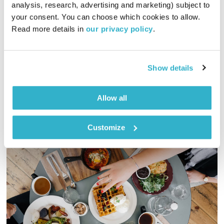
analysis, research, advertising and marketing) subject to 
00:58:25
16.01.17
your consent. You can choose which cookies to allow. 
Read more details in 
our privacy policy
.
אסי זיגדון ונטאלי בן דוד משוחחים על עקרונות שיטת סאטיה;
עקרונות האימון הסאטי משלבים את הגישה האונטולוגית באימון
(תורת ההוויה), רעיונות מהבודהיזם הטיבטי, והסתכלות הוליסטית
על החיים.
Show details
אודיו
Allow all
Customize