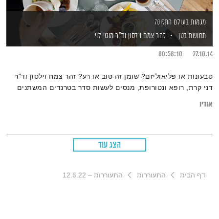
מגמות בעולם התזונה
תחושת בטן
זהר צמח וילסון
וד"ר מוטי לוי
00:58:10
27.10.14
טבעונות או פליאוליזם? שומן זה טוב או רע? זהר צמח וילסון וד"ר
דני קרת, רופא ונטורופת, מנסים לעשות סדר בטרנדים המשתנים
אודיו
הצג עוד
דף הבית
התעוררות
התעוררות – 12.6.22