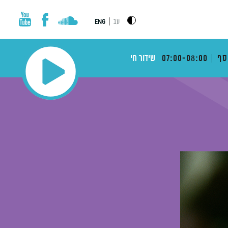
|
עב
ENG
סף
07:00-08:00
שידור חי