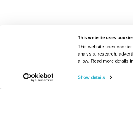
This website uses cookie
This website uses cookies t
analysis, research, advert
allow. Read more details in
Show details