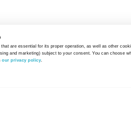
s
hat are essential for its proper operation, as well as other cooki
ising and marketing) subject to your consent. You can choose wh
 
our privacy policy
.
רדיו מהות החיים משדר ב:
ערוץ 87
YES
סלקום
TV
TUNE IN