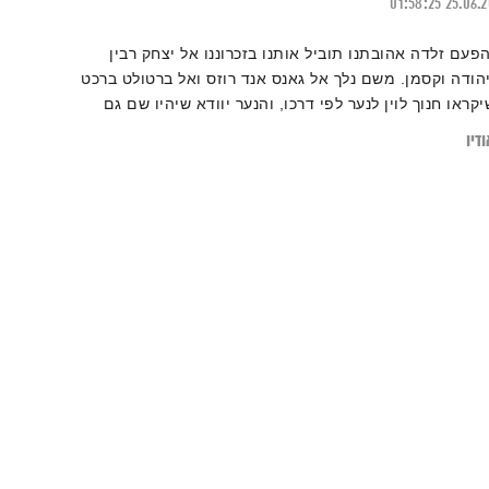
01:58:25
25.06.
הפעם זלדה אהובתנו תוביל אותנו בזכרוננו אל יצחק רבין
יהודה וקסמן. משם נלך אל גאנס אנד רוזס ואל ברטולט ברכט
יקראו חנוך לוין לנער לפי דרכו, והנער יוודא שיהיו שם גם
גששים, ויני ויצ׳י ושם. וחם. ויפת. ואלוהים. ועוד ועוד. יופי.
דיו
פו עלינו.