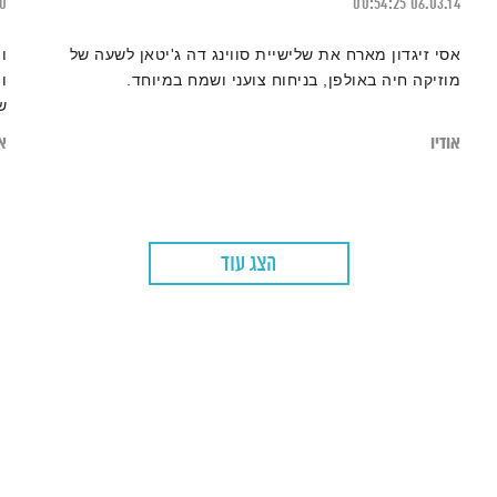
20
00:54:25
06.03.14
אסי זיגדון מארח את שלישיית סווינג דה ג'יטאן לשעה של
ו
מוזיקה חיה באולפן, בניחוח צועני ושמח במיוחד.
ו
ש
ה
אודיו
או
ט
הצג עוד