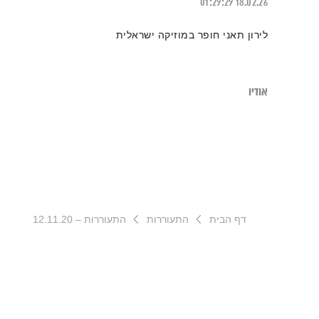
01:29:29
18.02.26
לירון תאני חופר במוזיקה ישראלית
אודיו
דף הבית
התעוררות
התעוררות – 12.11.20