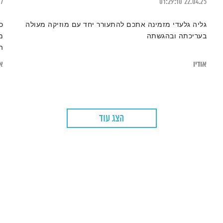
17
01:29:10
22.04.25
גליה גלעדי מזמינה אתכם להתעורר יחד עם מוזיקה מעולה
כ
בעריכתה ובהגשתה
מ
ה
א
אודיו
או
נ
ה
ס
ה
הצג עוד