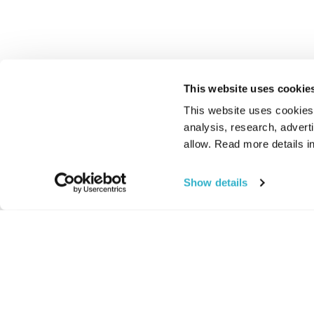
This website uses cookie
This website uses cookies t
analysis, research, advert
allow. Read more details in
Show details