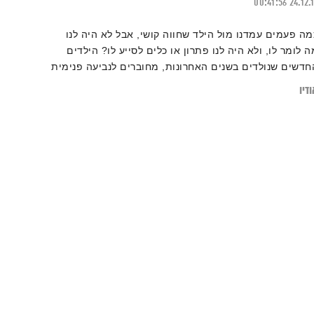
00:41:56
24.12.
מה פעמים עמדנו מול הילד שחווה קושי, אבל לא היה לנו
ה לומר לו, ולא היה לנו פתרון או כלים לסייע לו? הילדים
חדשים שנולדים בשנים האחרונות, מחוברים לנביעה פנימית
ותנטית המפגישה אותנו עם שאלות מהות, והחברה כולה,
דיו
דרשת לבחון את מערכת האמונות והתפישות שלנו בנושא
חינוך ולנוע אל עבר תפישת עולם וירטואוזית, גמישה,
קרנית וחדשה המאפשרת לבנות גשר בין מערכות החינוך
קיימות, למערכות של חניכה, בהם הילדים שותפים פעילים.