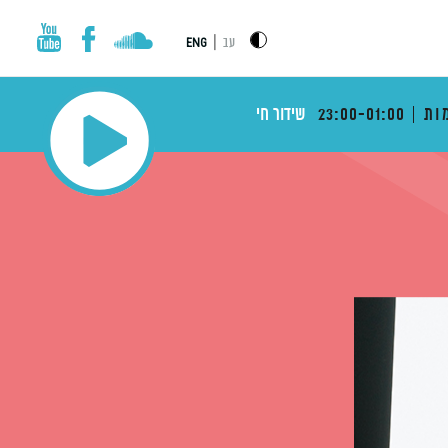
|
עב
ENG
ות
23:00-01:00
שידור חי