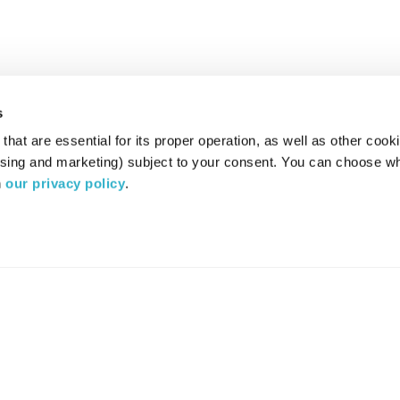
s
hat are essential for its proper operation, as well as other cooki
ising and marketing) subject to your consent. You can choose wh
 
our privacy policy
.
רדיו מהות החיים משדר ב:
ערוץ 87
YES
סלקום
TV
TUNE IN