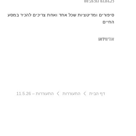
00:26:03
03.06.25
סיפורים ומדיטציות שכל אחד ואחת צריכים להכיר במסע
החיים
וידאו
אודיו
דף הבית
התעוררות
התעוררות – 11.5.26