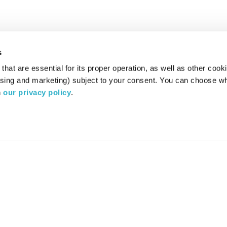
s
hat are essential for its proper operation, as well as other cooki
ising and marketing) subject to your consent. You can choose wh
 
our privacy policy
.
רדיו מהות החיים משדר ב:
ערוץ 87
YES
סלקום
TV
TUNE IN