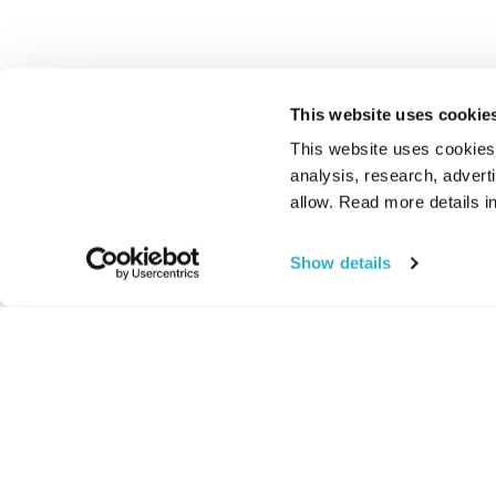
This website uses cookie
This website uses cookies t
analysis, research, advert
allow. Read more details in
Show details