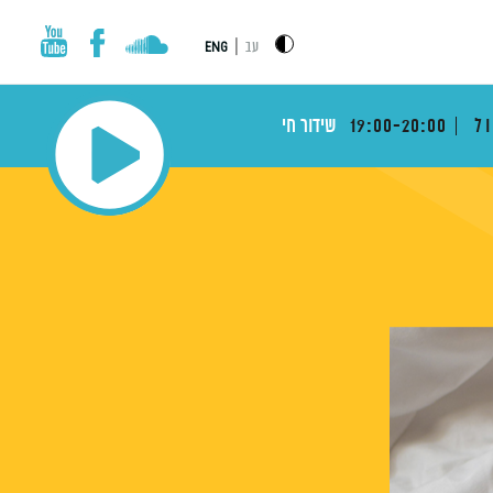
|
עב
ENG
ול
19:00-20:00
שידור חי