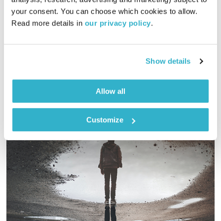
פה זה טוב
לירון תאני
your consent. You can choose which cookies to allow. 
01:29:56
07.07.25
Read more details in 
our privacy policy
.
היום יום הולדת. ספיישל שכולו פורטיס וסחרוף – ביחד ולבד
אודיו
Show details
Allow all
Customize