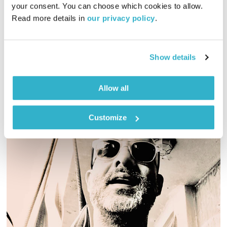
your consent. You can choose which cookies to allow. 
02:01:12
20.12.15
Read more details in 
our privacy policy
.
דיג'יי אליוט מגיעה אליכם לסלון עם שעתיים של מוזיקה לרקוד
איתה
Show details
אודיו
Allow all
Customize