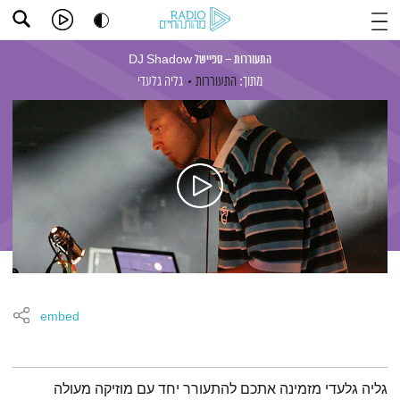
התעוררות – ספיישל DJ Shadow
מתוך:
התעוררות
גליה גלעדי
embed
תמצית הפודקאסט
גליה גלעדי מזמינה אתכם להתעורר יחד עם מוזיקה מעולה