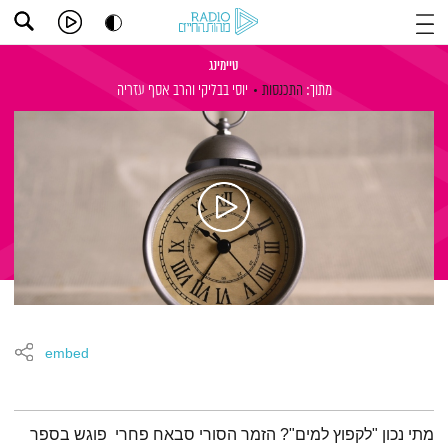
טיימינג
מתוך:
התכנסות
יוסי בבליקי
והרב אסף עזריה
embed
תמצית הפודקאסט
מתי נכון "לקפוץ למים"? הזמר הסורי סבאח פחרי פוגש בספר