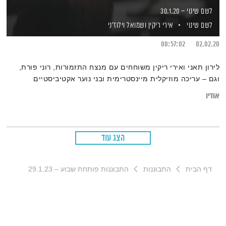
לשם שינוי – 30.1.20
לשם שינוי
אירי ריקין
ושמואל וילוז'ני
00:57:02
02.02.20
לירון תאני ואירי ריקין משוחחים עם מנצח התזמורות, רוני פורת,
וגם – עריכה מוזיקלית מיינסטרימית ובני נוער אקטיביסטיים
אודיו
הצג עוד
דף הבית
התבוננות
התבוננות פותחת שבוע – 29.1.23