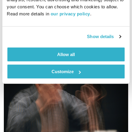
your consent. You can choose which cookies to allow. 
והפעם, אגי משעול מכבדת שממית. והחמצן של דליה רביקוביץ׳.
Read more details in 
our privacy policy
.
והמילים האחרונות של ג׳ק דניאל. ומוסיקה? פלא מחרטט פלא.
ואלוהים? איתנו. ויופי. טפו עלינו
אודיו
Show details
Allow all
Customize