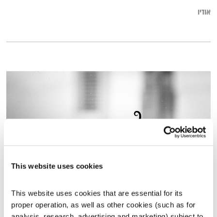
אודיו
This website uses cookies
בני בא – 16.8.22
This website uses cookies that are essential for its 
בני בא
בני בשן
proper operation, as well as other cookies (such as for 
01:00:08
16.08.22
analysis, research, advertising and marketing) subject to 