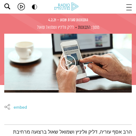
התבוננות סוגרת שבוע – 4.2.21
מתוך:
התבוננות
דליק ווליניץ
ושמואל שאול
embed
תמצית הפודקאסט
הרב אסף עזריה, דליק ווליניץ ושמואל שאול ברצועה מרחיבת