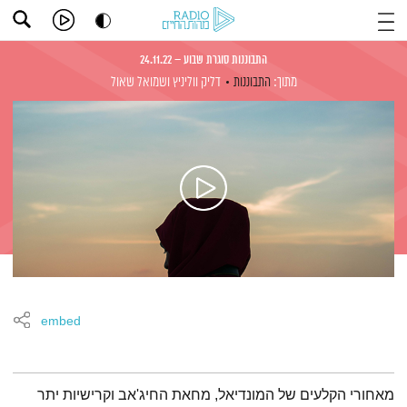
התבוננות סוגרת שבוע – 24.11.22
מתוך:
התבוננות
דליק ווליניץ
ושמואל שאול
embed
תמצית הפודקאסט
מאחורי הקלעים של המונדיאל, מחאת החיג'אב וקרישיות יתר