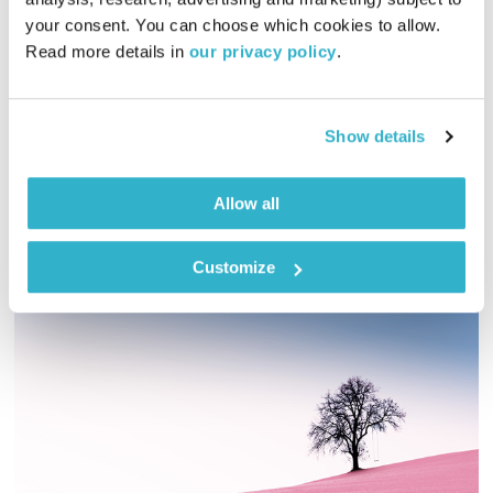
01:26:28
27.07.21
your consent. You can choose which cookies to allow. 
Read more details in 
our privacy policy
.
גליה גלעדי מזמינה אתכם להתעורר יחדיו בכל בוקר, עם מוזיקה
מעולה בעריכתה ובהגשתה
אודיו
Show details
Allow all
Customize