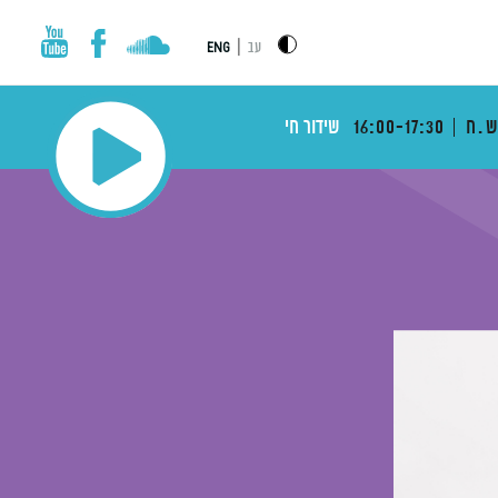
|
עב
ENG
ש.ח
16:00-17:30
שידור חי