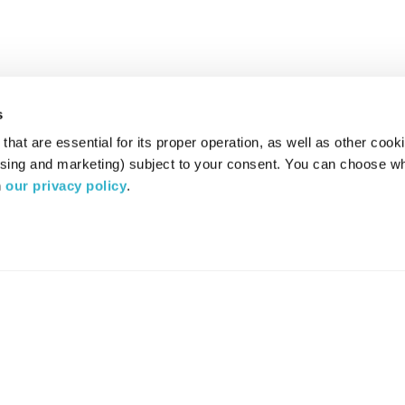
s
hat are essential for its proper operation, as well as other cooki
ising and marketing) subject to your consent. You can choose wh
 
our privacy policy
.
רדיו מהות החיים משדר ב:
ערוץ 87
YES
סלקום
TV
TUNE IN