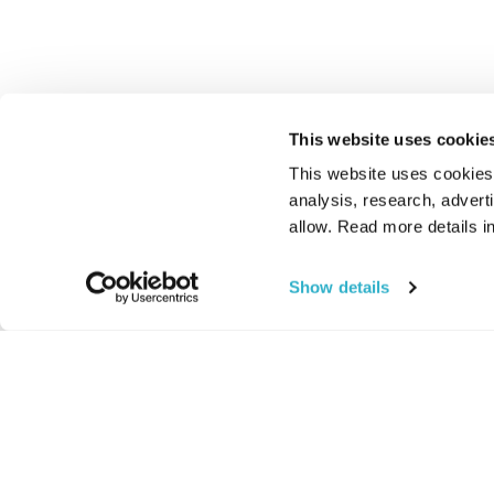
This website uses cookie
This website uses cookies t
analysis, research, advert
allow. Read more details in
Show details