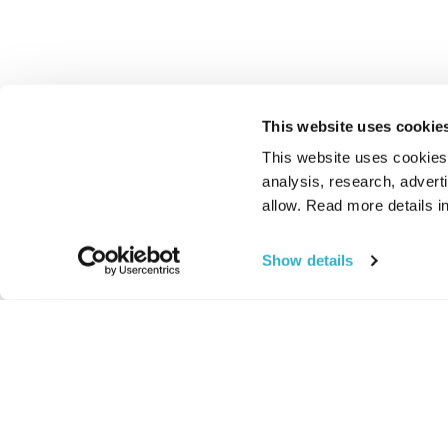
This website uses cookie
This website uses cookies t
analysis, research, advert
allow. Read more details in
Show details