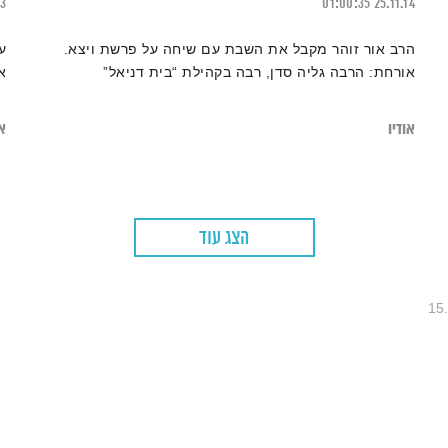
23
01:00:35
25.11.14
הרב אור זוהר מקבל את השבת עם שיחה על פרשת ויצא.
ע
אורחת: הרבה גליה סדן, רבה בקהילת “בית דניאל”
א
אודיו
או
הצג עוד