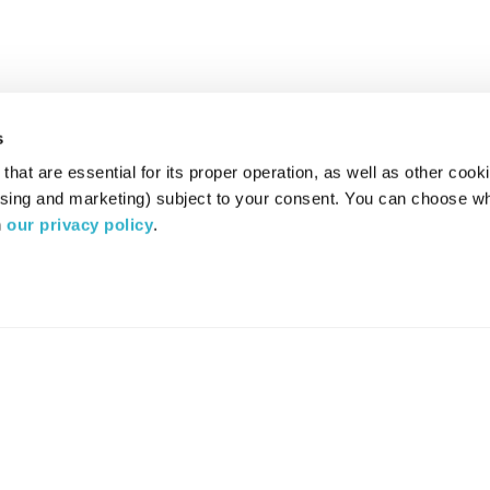
s
hat are essential for its proper operation, as well as other cooki
ising and marketing) subject to your consent. You can choose wh
 
our privacy policy
.
רדיו מהות החיים משדר ב:
ערוץ 87
YES
סלקום
TV
TUNE IN