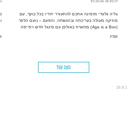
23
01:26:44
20.05.19
גליה גלעדי מזמינה אתכם להתעורר יחדיו בכל בוקר, עם
כ
מוזיקה מעולה בעריכתה ובהגשתה. והפעם – נועם הלפר
ו
(Age is a Box) מתארח באולפן עם סינגל חדש ויפייפה
אודיו
או
הצג עוד