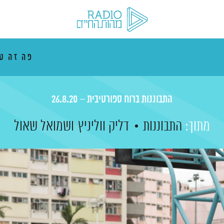
פה זה ט
התבוננות ברוח ספורטיבית – 26.8.20
מתוך:
התבוננות
דליק ווליניץ
ושמואל שאול