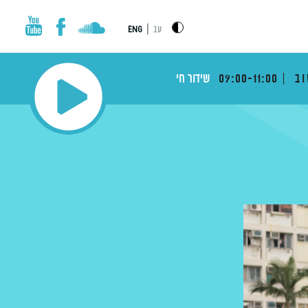
|
עב
ENG
וב
09:00-11:00
שידור חי