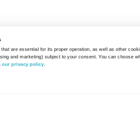
s
hat are essential for its proper operation, as well as other cooki
ising and marketing) subject to your consent. You can choose wh
 
our privacy policy
.
רדיו מהות החיים משדר ב:
ערוץ 87
YES
סלקום
TV
TUNE IN