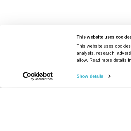
This website uses cookie
This website uses cookies t
analysis, research, advert
allow. Read more details in
Show details