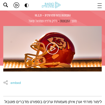
התבוננות ברוח ספורטיבית – 10.2.21
מתוך:
התבוננות
דליק ווליניץ
ושמואל שאול
embed
תמצית הפודקאסט
לימור מזרחי וערן איתן מעמותת ערכים בספורט מדברים פוטבול