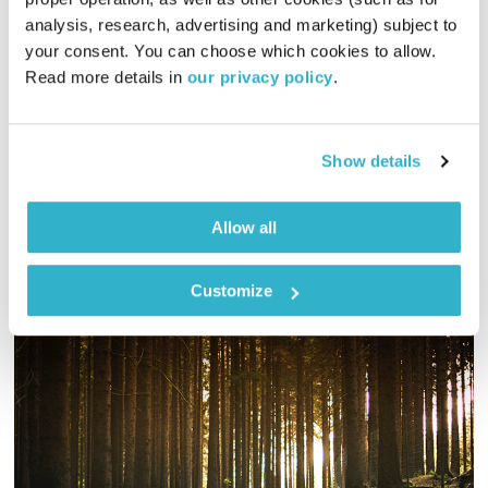
השעה המיוחדת
אסי זיגדון
analysis, research, advertising and marketing) subject to 
00:54:23
26.07.17
your consent. You can choose which cookies to allow. 
Read more details in 
our privacy policy
.
אסי זיגדון פוגש את המוזיקאי, הבמאי והעורך, רועי נחום, לשיחה על
החיים
אודיו
Show details
Allow all
Customize