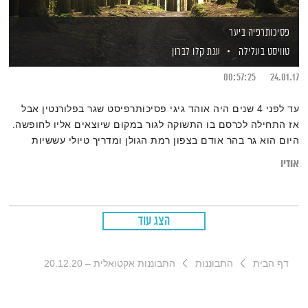
פסיכותרפיה ביער
טוויסט בעלילה
ענת קלו לברון
00:57:25
24.01.17
עד לפני 4 שנים היה אוהד גיגי פסיכותרפיסט שגר בפלורנטין אבל
אז התחילה לכרסם בו התשוקה לגור במקום שיוצאים אליו לחופשה.
היום הוא גר בהר אודם בצפון רמת הגולן ומדריך טיולי עששיות
ביער האיילים, ותוך כדי מדבר עם הילדים על הרפתקאות, סקרנות,
אודיו
דמיון ופחדים
הצג עוד
דף הבית
התבוננות
התבוננות אקטואלית – 20.12.20