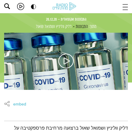
התבוננות אקטואלית – 20.12.20
מתוך:
התבוננות
דליק ווליניץ
ושמואל שאול
embed
תמצית הפודקאסט
דליק ווליניץ ושמואל שאול ברצועה מרחיבת פרספקטיבה על