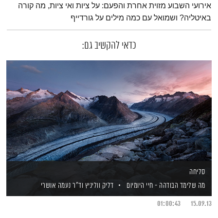
אירועי השבוע מזוית אחרת והפעם: על ציות ואי ציות, מה קורה
באיטליה? ושמואל עם כמה מילים על גורדייף
כדאי להקשיב גם:
סליחה
מה שלימד הבודהה - חיי היומיום
דליק ווליניץ
וד"ר נעמה אושרי
01:00:43
15.09.13