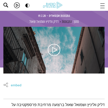
התבוננות אקטואלית – 19.7.20
מתוך:
התבוננות
דליק ווליניץ
ושמואל שאול
embed
תמצית הפודקאסט
דליק ווליניץ ושמואל שאול ברצועה מרחיבת פרספקטיבה על