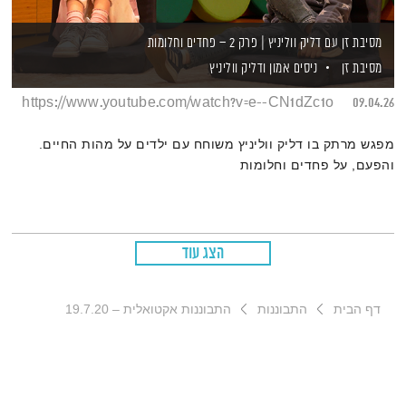
מסיבת זן עם דליק ווליניץ | פרק 2 – פחדים וחלומות
מסיבת זן
ניסים אמון
ודליק ווליניץ
https://www.youtube.com/watch?v=e--CN1dZc1o
09.04.26
מפגש מרתק בו דליק ווליניץ משוחח עם ילדים על מהות החיים.
והפעם, על פחדים וחלומות
הצג עוד
דף הבית
התבוננות
התבוננות אקטואלית – 19.7.20