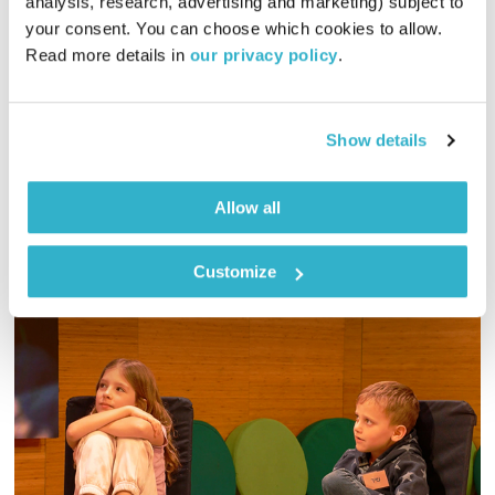
analysis, research, advertising and marketing) subject to 
התעוררות
גליה גלעדי
your consent. You can choose which cookies to allow. 
01:27:44
26.01.23
Read more details in 
our privacy policy
.
גליה גלעדי מזמינה אתכם להתעורר יחדיו בכל בוקר, עם מוזיקה
מעולה בעריכתה ובהגשתה
Show details
אודיו
Allow all
Customize