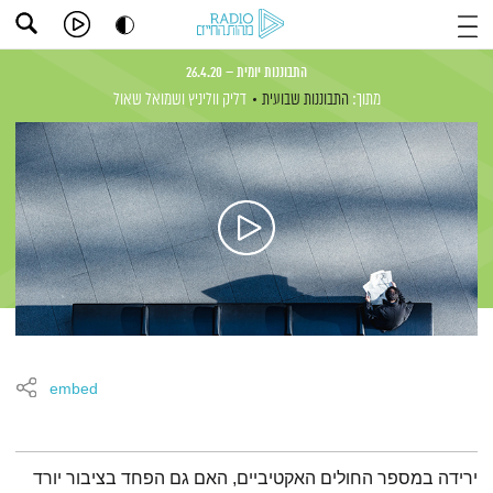
התבוננות יומית – 26.4.20
מתוך:
התבוננות שבועית
דליק ווליניץ
ושמואל שאול
embed
תמצית הפודקאסט
ירידה במספר החולים האקטיביים, האם גם הפחד בציבור יורד