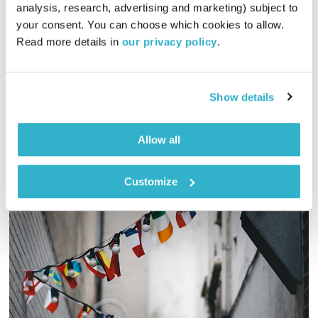
כל יום מחדש
אמיר פרי
analysis, research, advertising and marketing) subject to 
your consent. You can choose which cookies to allow. 
00:57:11
02.02.21
Read more details in 
our privacy policy
.
שעה של מוזיקה מעולה להתעורר איתה, בעריכת ובהגשת אמיר פרי
אודיו
Show details
Allow all
Customize