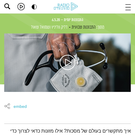
התבוננות יומית – 6.5.20
מתוך:
התבוננות שבועית
דליק ווליניץ
ושמואל שאול
embed
תמצית הפודקאסט
איך מתקשרים בעולם של מסכות? אילו מזונות כדאי לצרוך כדי