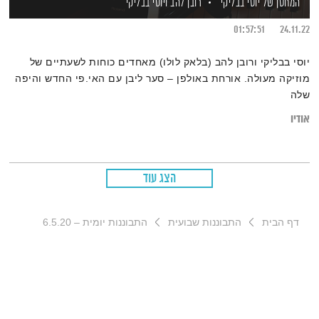
המחסן של יוסי בבליקי
רובן להב
ויוסי בבליקי
01:57:51
24.11.22
יוסי בבליקי ורובן להב (בלאק לולו) מאחדים כוחות לשעתיים של
מוזיקה מעולה. אורחת באולפן – סער ליבן עם האי.פי החדש והיפה
שלה
אודיו
הצג עוד
דף הבית
התבוננות שבועית
התבוננות יומית – 6.5.20