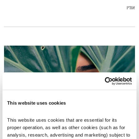
אודיו
This website uses cookies
עולם קטן – 16.2.20
This website uses cookies that are essential for its 
עולם קטן
אורי בנקהלטר
proper operation, as well as other cookies (such as for 
analysis, research, advertising and marketing) subject to 
01:56:55
16.02.20