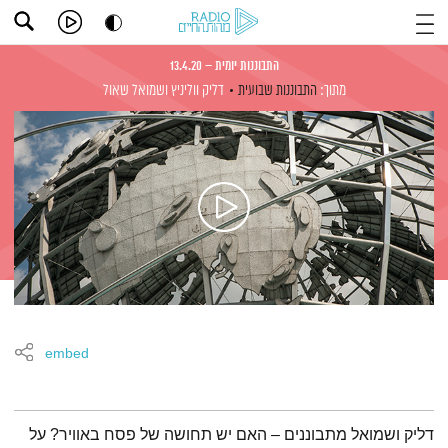
התבוננות יומית – 13.4.20
מתוך:
התבוננות שבועית
דליק ווליניץ
ושמואל שאול
embed
תמצית הפודקאסט
דליק ושמואל מתבוננים – האם יש תחושה של פסח באוויר? על