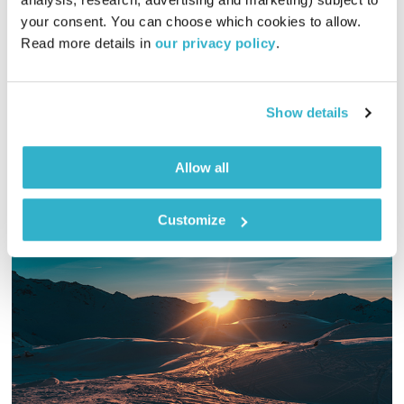
00:56:31
12.01.15
your consent. You can choose which cookies to allow. 
Read more details in 
our privacy policy
.
נטאלי בן דוד ואסי זיגדון בשיחות על הכאן ועכשיו, בשיתוף
המאזינים
אודיו
Show details
Allow all
Customize