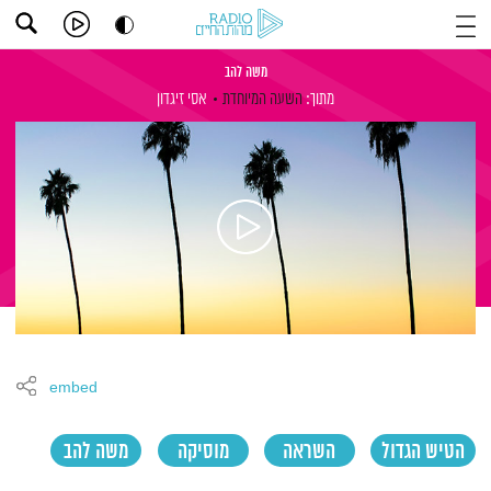
משה להב
מתוך:
השעה המיוחדת
אסי זיגדון
embed
הטיש הגדול
השראה
מוסיקה
משה להב