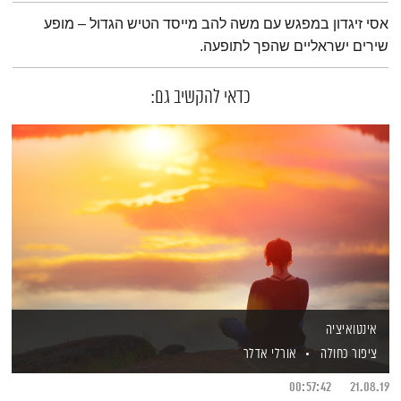
תמצית הפודקאסט
אסי זיגדון במפגש עם משה להב מייסד הטיש הגדול – מופע
שירים ישראליים שהפך לתופעה.
כדאי להקשיב גם:
אינטואיציה
ציפור כחולה
אורלי אדלר
00:57:42
21.08.19