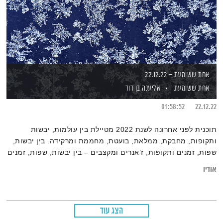
אחת ששומעת – 22.12.22
אחת ששומעת
אליענה בן דוד
01:58:52
22.12.22
תוכנית לפני אחרונה לשנת 2022 מטיילת בין עולמות, יבשות
ותקופות, מחבקת, ממלאת, בועטת, מחממת ומרקידה. בין יבשות,
שפות, זמנים ותקופות, ז’אנרים ומקצבים – בין יבשות, שפות, זמנים
ותקופות, ז’אנרים ומקצבים – גרוב עולמי עם אליענה בן-דוד,
אודיו
מהאולפן הביתי בברלין. את רשימות השידור המלאות ניתן למצוא ב
בלוג של אחת ששומעת
הצג עוד