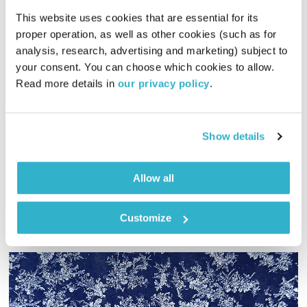
This website uses cookies that are essential for its 
proper operation, as well as other cookies (such as for 
analysis, research, advertising and marketing) subject to 
מנועים קדימה – 17.11.21
your consent. You can choose which cookies to allow. 
מנועים קדימה
גלית גורא-עיני
Read more details in 
our privacy policy
.
01:00:41
17.11.21
כל יום בדרך הביתה – שעה של מוזיקה מעולה בעריכתה ובהגשתה
Show details
של גלית גורא-עיני
אודיו
Allow all
Customize