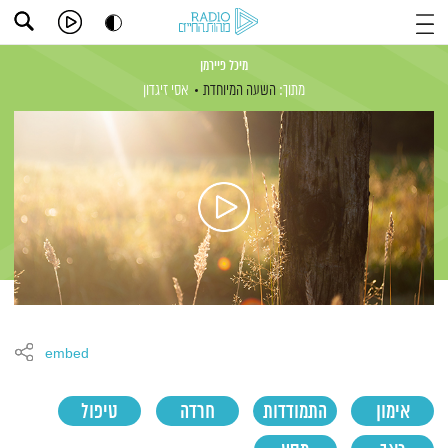
מיכל פיירמן
מתוך:
השעה המיוחדת
אסי זיגדון
embed
אימון
התמודדות
חרדה
טיפול