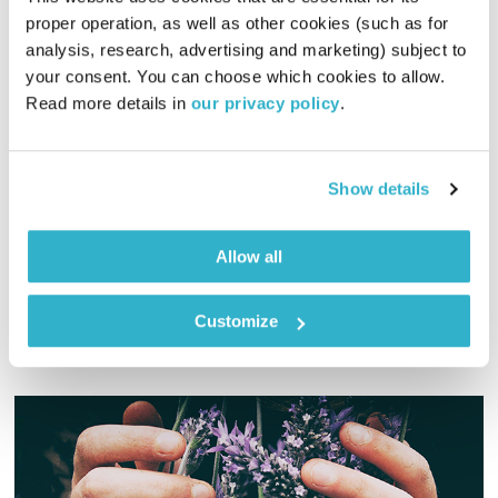
proper operation, as well as other cookies (such as for 
analysis, research, advertising and marketing) subject to 
התעוררות – ספיישל יום המעשים הטובים
your consent. You can choose which cookies to allow. 
Read more details in 
our privacy policy
.
תכניות וקטעים נבחרים
שדרנים מתחלפים
00:57:12
16.03.21
Show details
גליה גלעדי משדרת מוסיקה מעולה ופותחת לב לבוקר – רק שירים
עם המילה "טוב" שאתם בחרתם
Allow all
אודיו
Customize