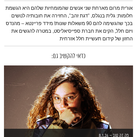
תמצית הפודקאסט
אורית מרום מארחת שני אנשים שהמומחיות שלהם היא הגשמת
חלומות: גלית בנגלס, "דגת זהב", החזירה את חובותיה לנושים
בכך שהגשימה להם 90 משאלות שונות! מידד פריינטא – מהנדס
ויזם חלל, הקים את חברת ספייסיאליסט, במטרה להגשים את
החזון של קידום תעשיית חלל אזרחית
כדאי להקשיב גם:
פה זה טוב – 8.1.26