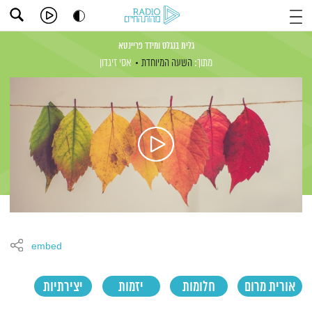
גלית בנגלס ומידד פריינטא
מתוך:
השעה המיוחדת
אסי זיגדון
embed
אורית מרום
חלומות
יזמות
יצירתיות