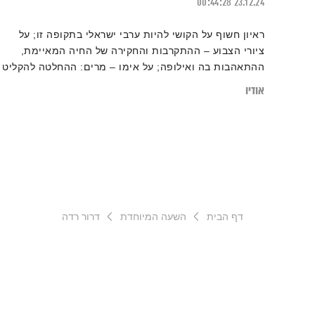
00:44:28
23.12.24
ראיון חשוף על הקושי להיות ערבי ישראלי בתקופה זו; על
ציורי הצבוע – ההתקרבות והחקירה של החיה המאיימת,
ההתאהבות בה ואילופה; על אימו – מרים: ההחלטה להקליט
אותה בשנותיה האחרונות; הקמת ארכיון לסיפוריהם של 'זקני
אודיו
השבט'; מילותיה האחרונות וצוואתה הרוחנית. ועל האחריות
והתשוקה להמשיך בעשיה ובהתוויית דרכו של המוזיאון
לאומנות באום אל פחם. משימת חייו עדיין לא הושלמה
דף הבית
השעה המיוחדת
דרור רדה