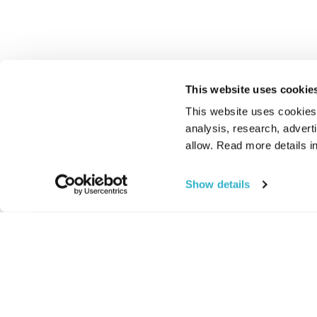
This website uses cookie
This website uses cookies t
analysis, research, advert
allow. Read more details in
Show details