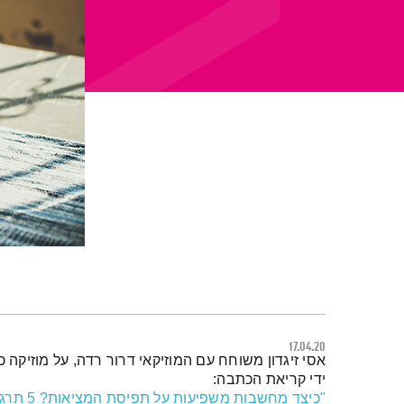
17.04.20
תמצית הפודקאסט
אסי זיגדון משוחח עם המוזיקאי דרור רדה, על מוזיקה 
ידי קריאת הכתבה:
"כיצד מחשבות משפיעות על תפיסת המציאות? 5 תרגילים פשוטים לפיתוח תודעת שפע"