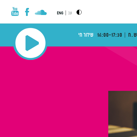
|
עב
ENG
ש.ח
16:00-17:30
שידור חי