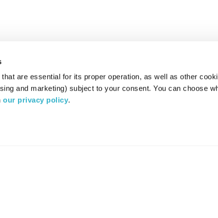
s
hat are essential for its proper operation, as well as other cooki
ising and marketing) subject to your consent. You can choose wh
 
our privacy policy
.
רדיו מהות החיים משדר ב:
ערוץ 87
YES
סלקום
TV
TUNE IN