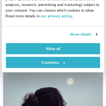
טיול שבת – 21.9.24
analysis, research, advertising and marketing) subject to 
your consent. You can choose which cookies to allow. 
טיול שבת
מיכל גפן
Read more details in 
our privacy policy
.
02:00:01
21.09.24
מיכל גפן מזמינה אתכם לשעתיים של מוזיקה שמגיעה מכל קצווי
Show details
תבל ונכנסת ישר ללב
אודיו
Allow all
Customize