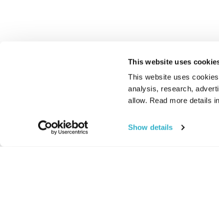
This website uses cookie
This website uses cookies t
analysis, research, advert
allow. Read more details in
Show details