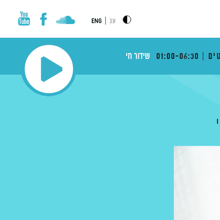
|
עב
ENG
ים
01:00-06:30
שידור חי
י