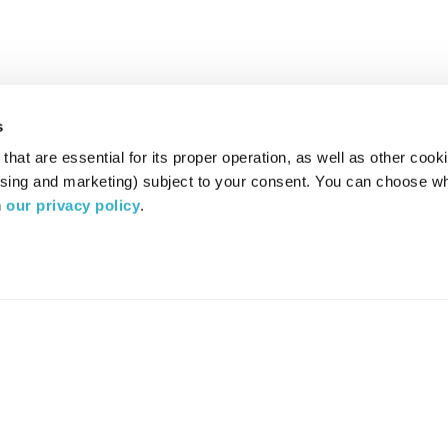
s
hat are essential for its proper operation, as well as other cooki
ising and marketing) subject to your consent. You can choose wh
 
our privacy policy
.
רדיו מהות החיים משדר ב:
ערוץ 87
YES
סלקום
TV
TUNE IN