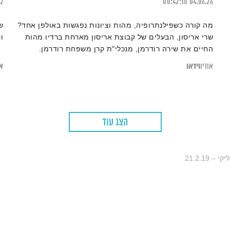
22
00:42:18
04.06.26
מה קורה כשפילנתרופיה, מהות וציונות נפגשות באולפן אחד?
ש
שרי אריסון, הבעלים של קבוצת אריסון מארחת ברדיו מהות
ו
החיים את שירה רודרמן, מנכלי"ת קרן משפחת רודרמן.
מראיין: אסי זיגדון
וידאו
או
אודיו
הצג עוד
 21.2.19