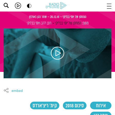
המחסן של יוסי בבליקי – 20.12.18 – שחר כהן באולפן
מתוך:
המחסן של יוסי בבליקי
רובן להב
ויוסי בבליקי
embed
אירוח
סיכום 2018
קית' ריצ'ארדס