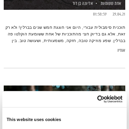
אחת ששומעת
אליענה בן דוד
01:58:59
29.04.21
תוכנית סימבולית עבורי, היום אני חוגגת חמש שנים בברלין! ולא רק
זאת, אלא גם בדיוק חצי מהתוכניות של אחת ששומעת הוקלטו פה
בברלין. שפע מוזיקה טובה, חזקה, משמעותית, ושעושה טוב. בין
שפות, סגנונות, מקצבים ויבשות – גרוב עולמי עם אליענה בן-דוד,
אודיו
מהאולפן הביתי בברלין. רוצים את רשימות השידור המלאות?
מוזמנים לבקר ב
בלוג של אחת ששומעת
This website uses cookies