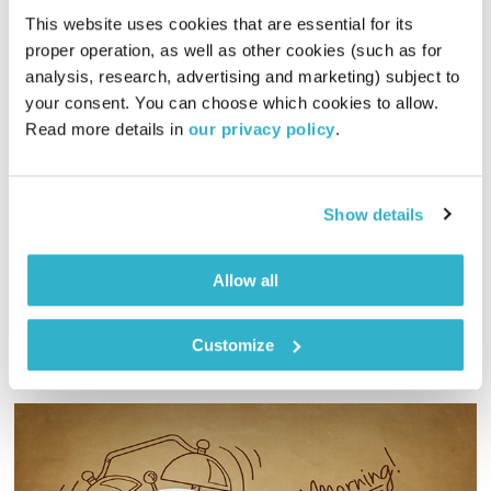
This website uses cookies that are essential for its 
proper operation, as well as other cookies (such as for 
analysis, research, advertising and marketing) subject to 
הוויה שמאנית
your consent. You can choose which cookies to allow. 
השמאן והשחקן
שמואל שאול
ושי אביבי
Read more details in 
our privacy policy
.
00:30:52
04.05.26
בעולם מנותב עשייה, שמואל ושי משוחחים על האפשרות לשאול מי
Show details
אני רוצה להיות עכשיו?
אודיו
Allow all
Customize