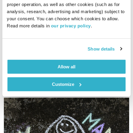
proper operation, as well as other cookies (such as for 
התרוממות עם אייל תלמודי
analysis, research, advertising and marketing) subject to 
התרוממות
גליה גלעדי
your consent. You can choose which cookies to allow. 
01:57:54
11.09.25
Read more details in 
our privacy policy
.
שעתיים בשידור חי שפותחות את סוף השבוע באנרגיות טובות
ומוזיקה משובחת. והפעם – אייל תלמודי מתארח לביצועים חיים
Show details
ושיחה אינטימית
אודיו
Allow all
Customize