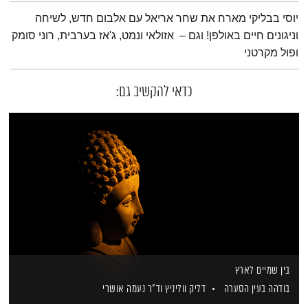
תמצית הפודקאסט
יוסי בבליקי מארח את שחר אריאל עם אלבום חדש, לשיחה
וניגונים חיים באולפן! וגם – אזולאי ונמט, ג'אז בערבית, רוני סומק
ופול מקרטני
כדאי להקשיב גם:
בין שמיים לארץ
בודהה בעין הסערה
דליק ווליניץ
וד"ר נעמה אושרי