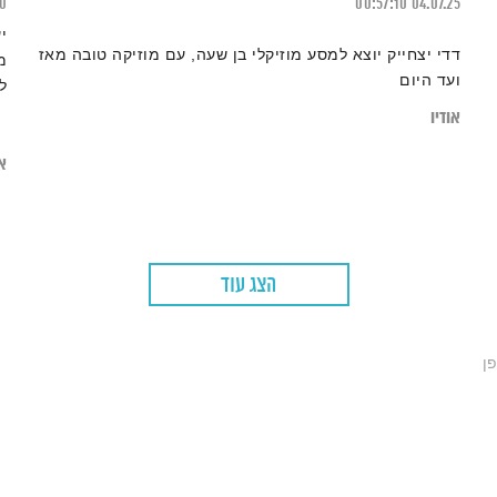
20
00:57:10
04.07.25
י
דדי יצחייק יוצא למסע מוזיקלי בן שעה, עם מוזיקה טובה מאז
מ
ועד היום
ל
מ
אודיו
או
הצג עוד
ן