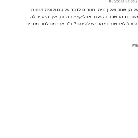
00:28:33
04.05.
על מן שחר ואלון נוימן חוזרים לדבר על טכנולוגיה מזווית
עוררת מחשבה והפעם: אפליקציית הזום, איך היא יכולה
הועיל לאנושות וממה יש להיזהר? ד"ר אבי מנדלסון מסביר
הי 'עייפות זום' וכיצד ניתן לצמצם אותה
דיו