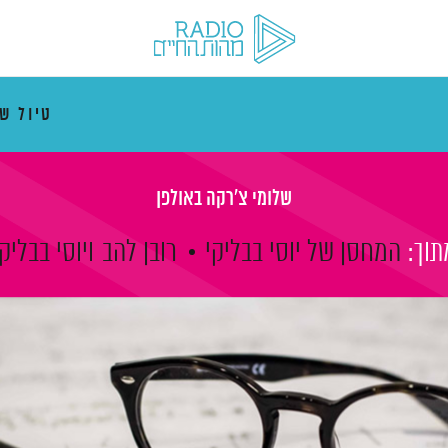
טיול ש
שלומי צ'רקה באולפן
תוך:
המחסן של יוסי בבליקי
רובן להב
ויוסי בבליק