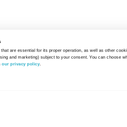
s
hat are essential for its proper operation, as well as other cooki
ising and marketing) subject to your consent. You can choose wh
 
our privacy policy
.
רדיו מהות החיים משדר ב:
ערוץ 87
YES
סלקום
TV
TUNE IN