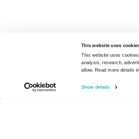
This website uses cookie
This website uses cookies t
analysis, research, advert
allow. Read more details in
Show details