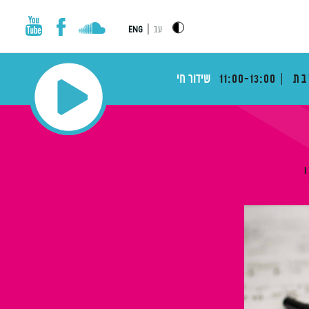
|
עב
ENG
בת
11:00-13:00
שידור חי
י