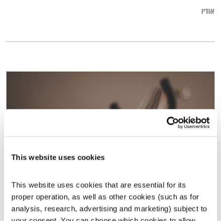
אודיו
This website uses cookies
This website uses cookies that are essential for its 
כל יום מחדש – 14.7.22
proper operation, as well as other cookies (such as for 
כל יום מחדש
אמיר פרי
analysis, research, advertising and marketing) subject to 
00:59:08
14.07.22
your consent. You can choose which cookies to allow. 