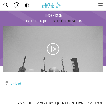
המחסן – 11.6.20
מתוך:
המחסן של יוסי בבליקי
רובן להב
ויוסי בבליקי
embed
תמצית הפודקאסט
יוסי בבליקי משדר את המחסן הישר מהאולפן הביתי שלו