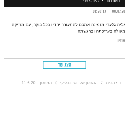
התעוררות
גליה גלעדי
01:28:13
08.07.20
גליה גלעדי מזמינה אתכם להתעורר יחדיו בכל בוקר, עם מוזיקה
מעולה בעריכתה ובהגשתה
אודיו
הצג עוד
דף הבית
המחסן של יוסי בבליקי
המחסן – 11.6.20