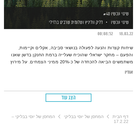
שינוי עכשיו #40
שינוי עכשיו
דליק ווליניץ
ושלומית שרביט ברזילי
00:08:52
18.03.22
שיחות קצרות והנעה לפעולה בנושאי סביבה, אקלים וקיימות,
והפעם – מחקר ישראלי שהוכיח שעלייה ברמת החנקן בדשן שאנו
משתמשים הביאה להכחדה של כ-20% ממיני הצמחים. על מירוץ
אופנועים שמתוכנן במדבר יהודה והתנגדויות של אנשי "מדבר
אודיו
קיימא" לפגיעה בטבע בעקבות המירוץ ועובדה משמחת – ישראל
היא בין המדינות הבודדות בעולם שבהן צומחים יותר עצים מאשר
במאה הקודמת
הצג עוד
דף הבית
המחסן של יוסי בבליקי
המחסן של יוסי בבליקי –
17.2.22