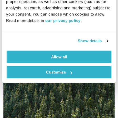
proper operation, as well as other cookies (such as for 
01:00:12
20.02.22
analysis, research, advertising and marketing) subject to 
your consent. You can choose which cookies to allow. 
והפעם מסיבת השירה מתארחת על הספה של נתן זך. זאת ספה
Read more details in 
our privacy policy
.
ענקית! והקיכלי הרונן? נקשיב לו. ומוסיקה? פלא לוטף פלא.
ואלוהים? איתנו. ויופי. טפו עלינו
אודיו
Show details
Allow all
Customize