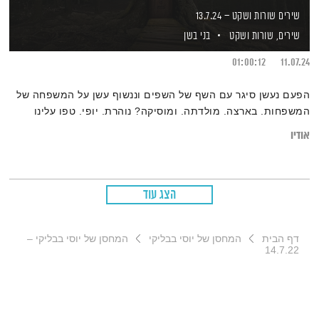
שירים שורות ושקט – 13.7.24
שירים, שורות ושקט
בני בשן
01:00:12
11.07.24
הפעם נעשן סיגר עם השף של השפים וננשוף עשן על המשפחה של
המשפחות. בארצה. מולדתה. ומוסיקה? נוהרת. יופי. טפו עלינו
אודיו
הצג עוד
דף הבית
המחסן של יוסי בבליקי
המחסן של יוסי בבליקי –
14.7.22