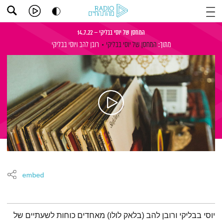
המחסן של יוסי בבליקי – 14.7.22
מתוך:
המחסן של יוסי בבליקי
רובן להב
ויוסי בבליקי
embed
תמצית הפודקאסט
יוסי בבליקי ורובן להב (בלאק לולו) מאחדים כוחות לשעתיים של