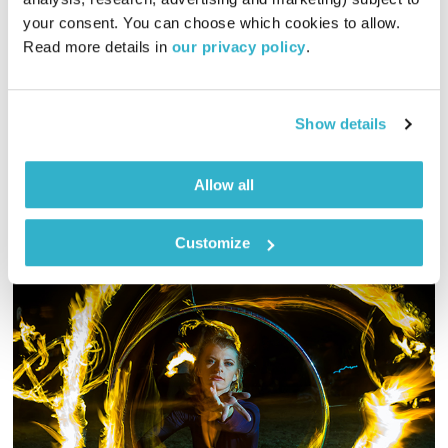
00:59:54
24.01.26
your consent. You can choose which cookies to allow. 
Read more details in 
our privacy policy
.
דדי יצחייק יוצא למסע מוזיקלי בן שעה, עם מוזיקה טובה מאז ועד
היום
אודיו
Show details
Allow all
Customize