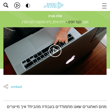
עבודה מהבית
מתוך:
הקול יחסים
דליה אילת,
גליה אלכסנדר
ודנה דבורין
embed
תמצית הפודקאסט
מהם האתגרים שאנו מתמודדים בעבודה מהבית? איך מייצרים