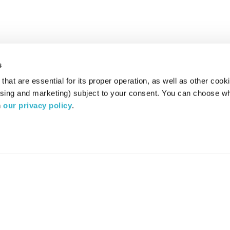
s
hat are essential for its proper operation, as well as other cooki
ising and marketing) subject to your consent. You can choose wh
 
our privacy policy
.
רדיו מהות החיים משדר ב:
ערוץ 87
YES
סלקום
TV
TUNE IN