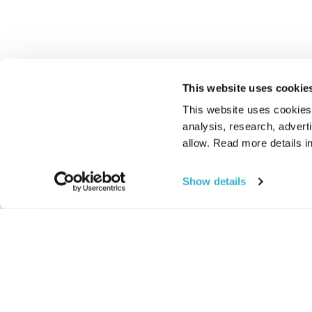
This website uses cookie
This website uses cookies t
analysis, research, advert
allow. Read more details in
Show details