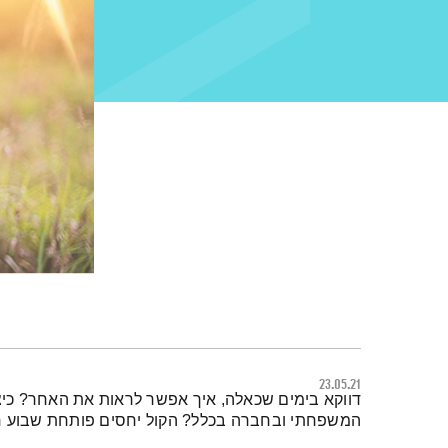
23.05.21
תמצית הפודקאסט
דווקא בימים שכאלה, איך אפשר לראות את האחר? כ
המשפחתי ובחברה בכלל? הקול יחסים פותחת שבוע חד