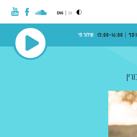
|
עב
ENG
וסף
15:00-16:00
שידור חי
ורין