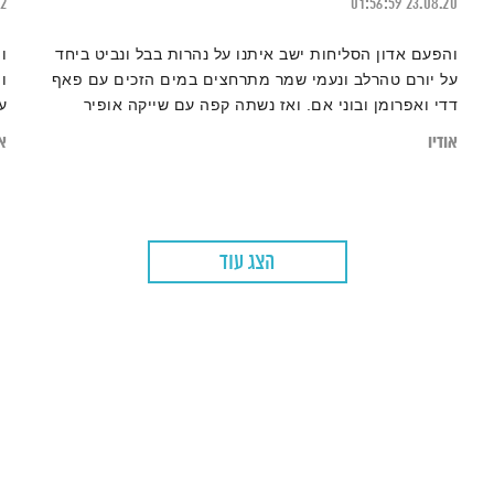
22
01:56:59
23.08.20
והפעם אדון הסליחות ישב איתנו על נהרות בבל ונביט ביחד
ו
על יורם טהרלב ונעמי שמר מתרחצים במים הזכים עם פאף
ו
דדי ואפרומן ובוני אם. ואז נשתה קפה עם שייקה אופיר
ע
ומגדת עתידות. ומשם נמשיך. ואלוהים איתנו. ויופי. טפו
אודיו
או
עלינו
הצג עוד