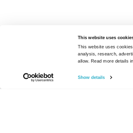
This website uses cookie
This website uses cookies t
analysis, research, advert
allow. Read more details in
Show details