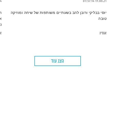
24
01:57:14
19.08.21
יוסי בבליקי ורובן להב בשעתיים משותפות של שיחה ומוזיקה
ה
טובה
א
נ
אודיו
או
הצג עוד