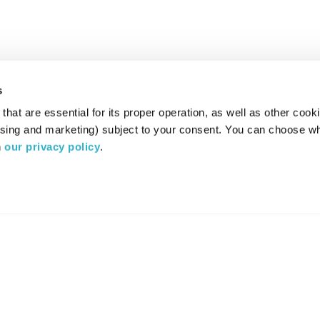
s
hat are essential for its proper operation, as well as other cooki
ising and marketing) subject to your consent. You can choose wh
 
our privacy policy
.
רדיו מהות החיים משדר ב:
ערוץ 87
YES
סלקום
TV
TUNE IN