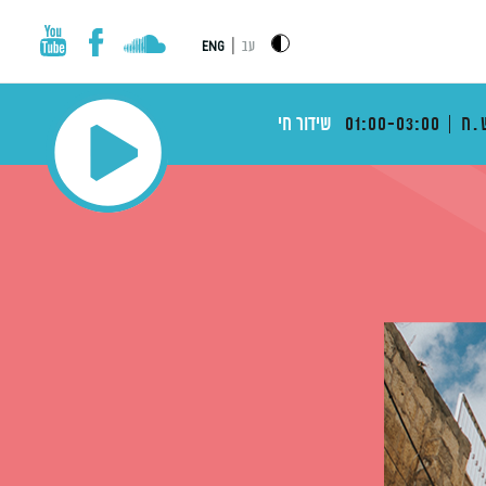
|
עב
ENG
.ח
01:00-03:00
שידור חי