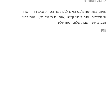
01:00:06
25.01.
פעם בזמן שנתלבט האם ללכת עד הסוף, נגיע דרך השדה
ל היציאה. ותהילים? קי״ט (אותיות ר׳ עד ת׳). ומוסיקה?
ושבת. יופי. שבת שלום. טפו עלינו
דיו