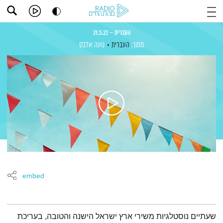
העברית – 21.5.22
מתוך:
העברית
נועה אלבס
embed
תמצית הפודקאסט
שעתיים נוסטלגיות משירי ארץ ישראל הישנה והטובה, בעריכת