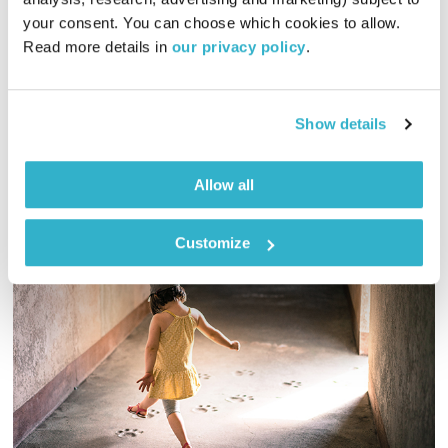
00:59:45
09.06.26
your consent. You can choose which cookies to allow. 
Read more details in 
our privacy policy
.
כל יום שלישי, אתם ואתן עורכים את המוזיקה, והבוקר – שעה
בעריכת נאדין אברהם
אודיו
Show details
Allow all
Customize