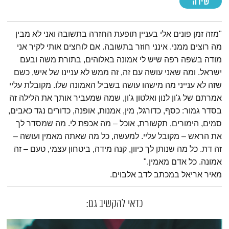
שירה
תמצית הפודקאסט
"מזה זמן פונים אלי בעניין תופעת החזרה בתשובה ואני לא מבין
מה רוצים ממני. אינני חוזר בתשובה. אם לוחצים אותי לקיר אני
מודה בשפה רפה שיש לי אמונה באלוהים, בתורת משה ובעם
ישראל. ומה שאני עושה עם זה, זה ממש לא עניינו של איש, כשם
שזה לא ענייני מה מישהו עושה בשביל האמונה שלו. מקובלת עליי
אמרתם של ג'ון לנון ואלטון ג'ון, שמה שמעביר אותך את הלילה זה
בסדר גמור: כסף, כדורגל, מין, אמנות, אופנה, כדורים נגד כאבים,
סמים, הימורים, תקשורת, אוכל – מה אכפת לי. מה שמסדר לך
את הראש – מקובל עליי. למעשה, כל מה שאתה מאמין ועושה –
זה דת. כל מה שנותן לך כיוון, קנה מידה, ביטחון עצמי, טעם – זה
אמונה. כל אדם מאמין."
מאיר אריאל במכתב לדב אלבוים.
כדאי להקשיב גם: