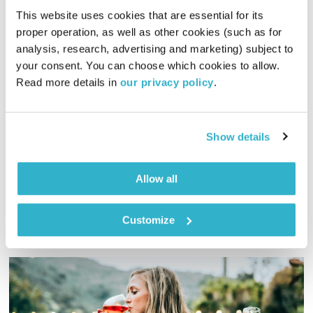
This website uses cookies that are essential for its 
proper operation, as well as other cookies (such as for 
התבוננות שבועית – 6.11.19
analysis, research, advertising and marketing) subject to 
התבוננות שבועית
דליק ווליניץ
ושמואל שאול
your consent. You can choose which cookies to allow. 
Read more details in 
our privacy policy
.
00:52:44
06.11.19
פסטיבל הקולנוע הרוחני, חוכמת בעלי החיים, דרמה בארמון
בתאילנד וגם התקף הלב שלא ידעתם שהיה לכם – התבוננות
Show details
שבועית עם דליק ושמואל
אודיו
Allow all
Customize