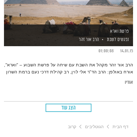
פרשת וארא
נפגשים לשבת
הרב אור זהר
01:00:08
14.01.15
הרב אור זהר מקהל את השבת עם שיחה על פרשת השבוע – "וארא",
אורח באולפן: הרב הד"ר אלי לוין, רב קהילת דרכי נעם ברמת השרון
אודיו
הצג עוד
דף הבית
הגוטליבים
קרוב