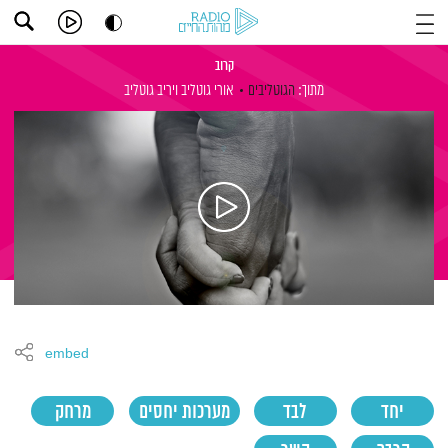
קרוב
מתוך:
הגוטליבים
אורי גוטליב
ויריב גוטליב
embed
יחד
לבד
מערכות יחסים
מרחק