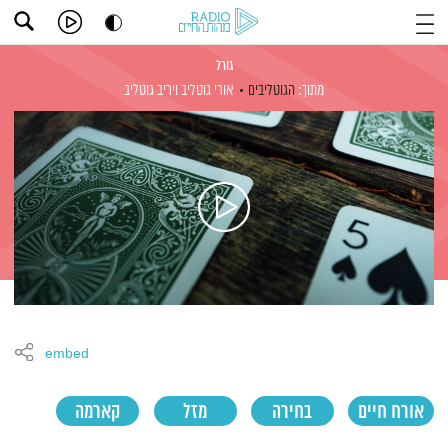
גורל
מתוך:
הגוטליבים
אורי גוטליב
ויריב גוטליב
embed
אורח חיים
בחירה
מזל
קארמה