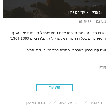
מדיטציה
אסימונים
ענת קלו לברון
00:59:39
17.06.13
"לנוח בהוויה אמתית, כמו אדם נינוח שמטלותיו נסתיימו, הגוף
והנפש נחים בכל דרך נוחה אפשרית" (לוֹגְצֵ'ן רַבְּגָ'ם 1308-1363)
ענת קלו לברון מארחת המורה למדיטציה יונתן הריסון
אודיו
הצג עוד
דף הבית
הדיבור של אליוט
אורי כנרות באולפן